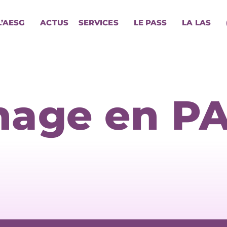
L’AESG
ACTUS
SERVICES
LE PASS
LA LAS
nage en P