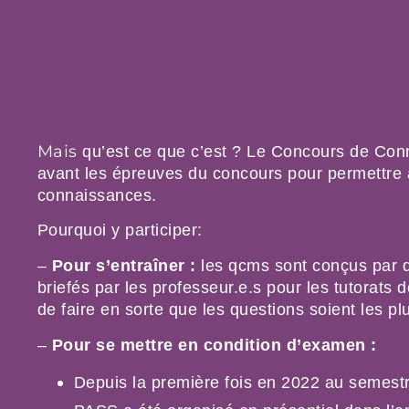
Lorem ipsum dolor sit amet, consectetur adip
luctus nec ullamcorper mattis, pulvinar da
Mais
 qu’est ce que c’est ? Le Concours de Con
avant les épreuves du concours pour permettre a
connaissances.
Pourquoi y participer:
– 
Pour s’entraîner
:
 les qcms sont conçus par de
briefés par les professeur.e.s pour les tutorats d
de faire en sorte que les questions soient les pl
– 
Pour se mettre en condition d’examen :
Depuis la première fois en 2022 au semest